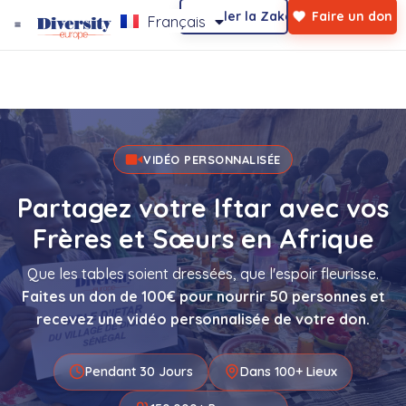
Calculer la Zakat
Faire un don
Français
Qui Sommes-Nous ?
Mentions Légales
Page D’accueil
Contactez-Nous
VIDÉO PERSONNALISÉE
Partagez votre Iftar avec vos
Frères et Sœurs en Afrique
Que les tables soient dressées, que l'espoir fleurisse.
Faites un don de 100€ pour nourrir 50 personnes et
recevez une vidéo personnalisée de votre don.
Pendant 30 Jours
Dans 100+ Lieux