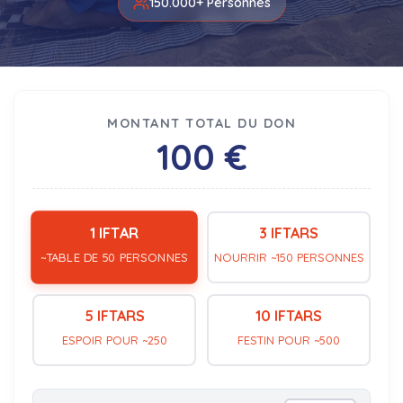
150.000+ Personnes
MONTANT TOTAL DU DON
100 €
1 IFTAR
3 IFTARS
NOURRIR ~150 PERSONNES
~TABLE DE 50 PERSONNES
5 IFTARS
10 IFTARS
ESPOIR POUR ~250
FESTIN POUR ~500